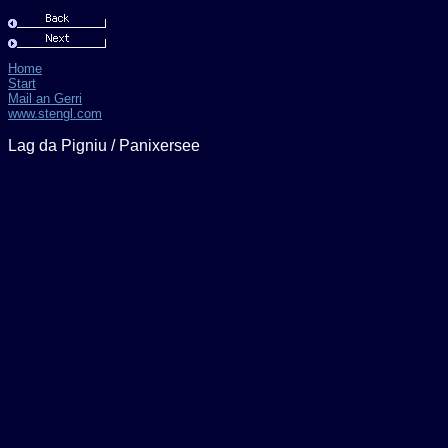
Home
Start
Mail an Gerri
www.stengl.com
Lag da Pigniu / Panixersee